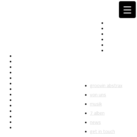
groovin abstrax
von uns
musik
7 alben
news
get in touch