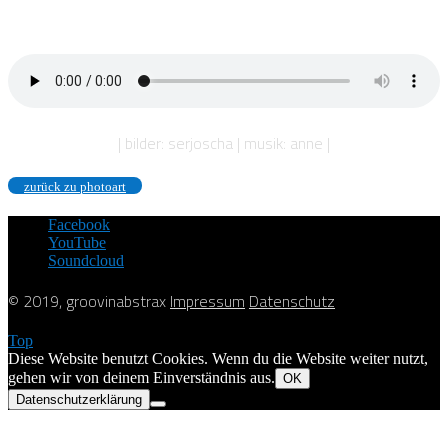
| bilder: serjoscha | musik: anne |
zurück zu photoart
Facebook
YouTube
Soundcloud
© 2019, groovinabstrax
Impressum
Datenschutz
Top
Diese Website benutzt Cookies. Wenn du die Website weiter nutzt,
gehen wir von deinem Einverständnis aus.
OK
Datenschutzerklärung