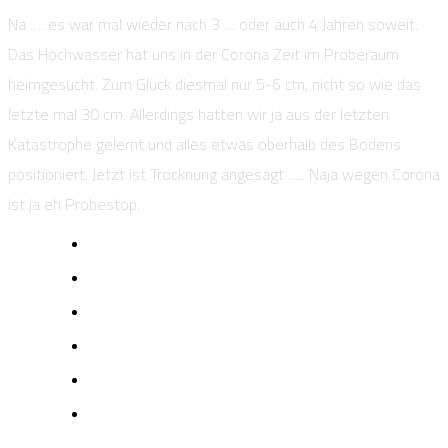
Na …. es war mal wieder nach 3 … oder auch 4 Jahren soweit.
Das Hochwasser hat uns in der Corona Zeit im Proberaum
heimgesucht. Zum Glück diesmal nur 5-6 cm, nicht so wie das
letzte mal 30 cm. Allerdings hatten wir ja aus der letzten
Katastrophe gelernt und alles etwas oberhalb des Bodens
positioniert. Jetzt ist Trocknung angesagt ….. Naja wegen Corona
ist ja eh Probestop.