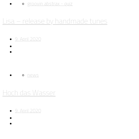
groovin abstrax - quiz
Lisa – release by handmade tunes
9. April 2020
news
Hoch das Wasser
9. April 2020