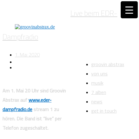
Live beim EDR-
Dampfradio
1. Mai 2020
groovin abstrax
von uns
musik
Am 1. Mai 20 Uhr sind Groovin
7 alben
Abstrax auf
www.eder-
news
dampfradio.de
stream 1 zu
get in touch
hören. Die Band ist “live” per
Telefon zugeschaltet.