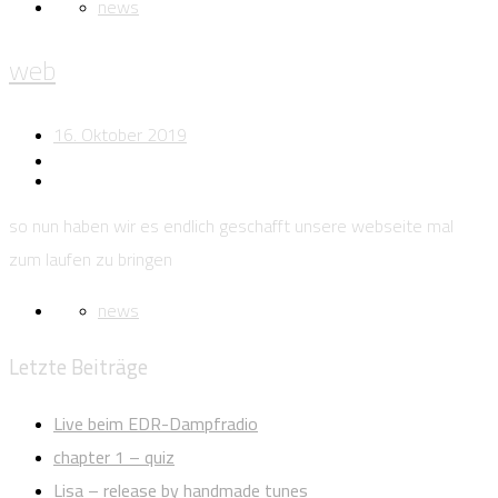
news
web
16. Oktober 2019
so nun haben wir es endlich geschafft unsere webseite mal
zum laufen zu bringen
news
Letzte Beiträge
Live beim EDR-Dampfradio
chapter 1 – quiz
Lisa – release by handmade tunes