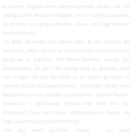
an unserer Flugbahn einen Riesen-Bärenklau stehen sah. Wir
verlangsamten die Geschwindigkeit, um ihm einmal zuzuwinken,
als ich eine Bewegung wahrnahm. „Schau, drei Engel kriechen
durchs Gebüsch!“
„Ich glaub‘, die wollen mit“, merkte Osch an. Wir stoppten die
Triebwerke, ließen die vier an Bord kommen und machten uns
bereit, sie zu begrüßen. Der Riesen-Bärenklau musste sich
etwas bücken, um durch die niedrige Luke zu gelangen, doch
nach einigem Hin und Her hatte er es endlich geschafft. Er
richtete sich auf und sagte freundlich: „Gestatten, I Zimbra mein
Name.“ Osch und ich schauten uns irritiert an. I Zimbra? Riesen-
Bärenklau? – Irgendetwas stimmte hier nicht! War das
Progressiv? Oder doch Dada? Währenddessen turnten die
Engel zwischen seinen Wurzeln herum.
„Wie drei eines perfekten Paares – nur diese