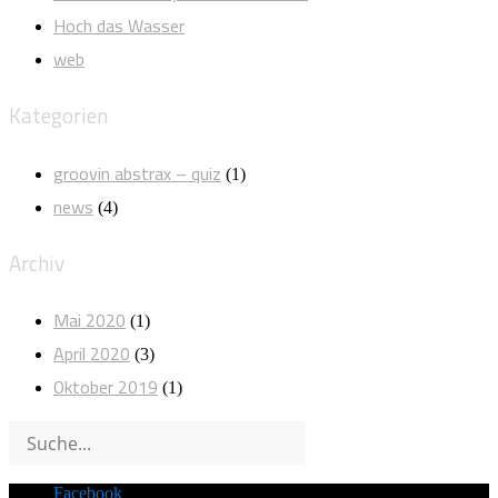
Hoch das Wasser
web
Kategorien
groovin abstrax – quiz
(1)
news
(4)
Archiv
Mai 2020
(1)
April 2020
(3)
Oktober 2019
(1)
Facebook