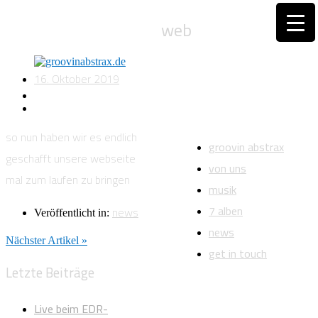
web
16. Oktober 2019
so nun haben wir es endlich
groovin abstrax
geschafft unsere webseite
von uns
mal zum laufen zu bringen
musik
7 alben
news
Veröffentlicht in:
news
Nächster Artikel »
get in touch
Letzte Beiträge
Live beim EDR-