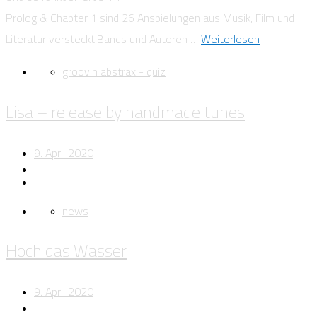
Prolog & Chapter 1 sind 26 Anspielungen aus Musik, Film und
Literatur versteckt.Bands und Autoren …
Weiterlesen
groovin abstrax - quiz
Lisa – release by handmade tunes
9. April 2020
news
Hoch das Wasser
9. April 2020