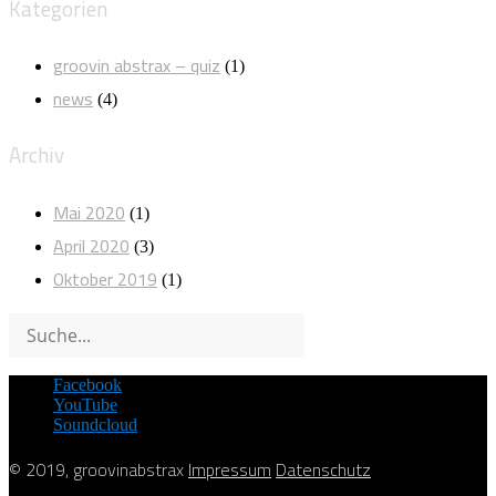
Kategorien
groovin abstrax – quiz
(1)
news
(4)
Archiv
Mai 2020
(1)
April 2020
(3)
Oktober 2019
(1)
Facebook
YouTube
Soundcloud
© 2019, groovinabstrax
Impressum
Datenschutz