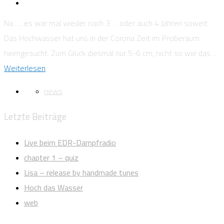
Na …. es war mal wieder nach 3 … oder auch 4 Jahren soweit.
Das Hochwasser hat uns in der Corona Zeit im Proberaum
heimgesucht. Zum Glück diesmal nur 5-6 cm, nicht so wie das …
Weiterlesen
news
Letzte Beiträge
Live beim EDR-Dampfradio
chapter 1 – quiz
Lisa – release by handmade tunes
Hoch das Wasser
web