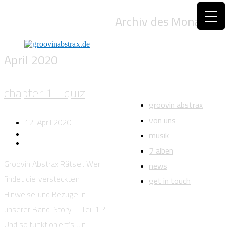
Archiv des Monats:
April 2020
chapter 1 – quiz
groovin abstrax
von uns
12. April 2020
musik
7 alben
Groovin Abstrax Rätsel. Wer
news
findet die versteckten
get in touch
Hinweise und Bezüge in
unserer Band-Story – Teil 1 ?
Und so funktioniert’s…In