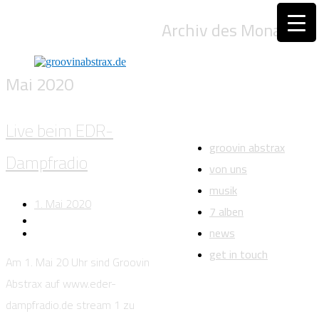
Archiv des Monats:
Mai 2020
Live beim EDR-
groovin abstrax
Dampfradio
von uns
musik
1. Mai 2020
7 alben
news
get in touch
Am 1. Mai 20 Uhr sind Groovin
Abstrax auf www.eder-
dampfradio.de stream 1 zu