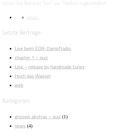
hören. Die Band ist “live” per Telefon zugeschaltet.
news
Letzte Beiträge
Live beim EDR-Dampfradio
chapter 1 – quiz
Lisa – release by handmade tunes
Hoch das Wasser
web
Kategorien
groovin abstrax – quiz
(1)
news
(4)